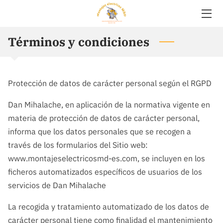
Términos y condiciones
ACERCA DE MÍ
OBRAS MONTAJES ELECTRICOS M&D
Protección de datos de carácter personal según el RGPD
FACILIDADES
Dan Mihalache, en aplicación de la normativa vigente en
SERVICIOS
materia de protección de datos de carácter personal,
informa que los datos personales que se recogen a
OPINIONES
través de los formularios del Sitio web:
UBICACIÓN
www.montajeselectricosmd-es.com, se incluyen en los
ficheros automatizados específicos de usuarios de los
HORARIO DE APERTURA
servicios de Dan Mihalache
CONTACTO
La recogida y tratamiento automatizado de los datos de
carácter personal tiene como finalidad el mantenimiento