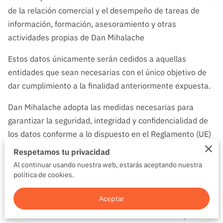
de la relación comercial y el desempeño de tareas de
información, formación, asesoramiento y otras
actividades propias de Dan Mihalache
Estos datos únicamente serán cedidos a aquellas
entidades que sean necesarias con el único objetivo de
dar cumplimiento a la finalidad anteriormente expuesta.
Dan Mihalache adopta las medidas necesarias para
garantizar la seguridad, integridad y confidencialidad de
los datos conforme a lo dispuesto en el Reglamento (UE)
2016/679 del Parlamento Europeo y del Consejo, de 27
Respetamos tu privacidad
de abril de 2016, relativo a la protección de las personas
Al continuar usando nuestra web, estarás aceptando nuestra
físicas en lo que respecta al tratamiento de datos
política de cookies.
personales y a la libre circulación de los mismos, y
Aceptar
derogando la antigua LOPD, la nueva Ley Orgánica
3/2018, de 5 diciembre, de Protección de Datos y