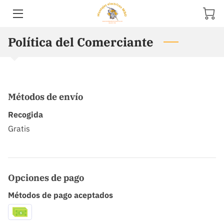
Política del Comerciante
ACERCA DE MÍ
OBRAS MONTAJES ELECTRICOS M&D
FACILIDADES
Métodos de envío
SERVICIOS
Recogida
Gratis
OPINIONES
UBICACIÓN
Opciones de pago
HORARIO DE APERTURA
Métodos de pago aceptados
CONTACTO